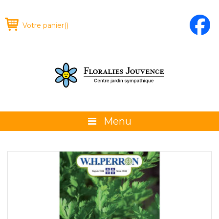
Votre panier
(
)
Menu
À propos
La boutique
Promotions et évènements
Conseils