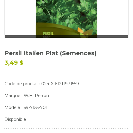
Glossaire
Calendrier horticole
Emplois
Service à la clientèle
Nous joindre
Persil Italien Plat (Semences)
3,49 $
Code de produit : 024-6161211971559
Marque : W.H. Perron
Modèle : 69-7155-701
Disponible