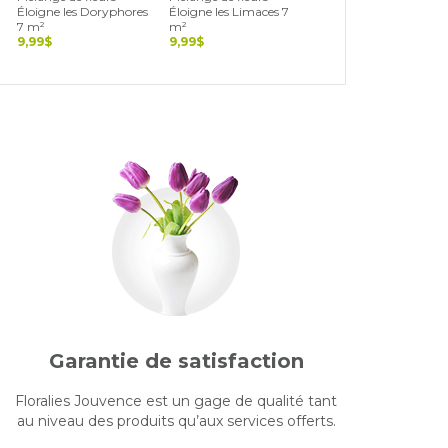
Éloigne les Doryphores
Éloigne les Limaces 7
Éloigne les Pucerons 7
7 m²
m²
m²
9,99$
9,99$
9,99$
Garantie de satisfaction
Floralies Jouvence est un gage de qualité tant
au niveau des produits qu’aux services offerts.