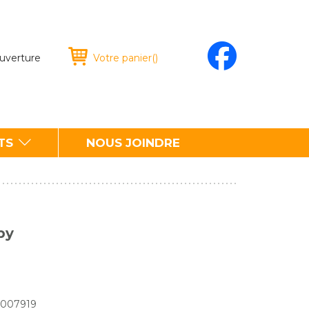
ouverture
Votre panier
(
)
TS
NOUS JOINDRE
by
00007919