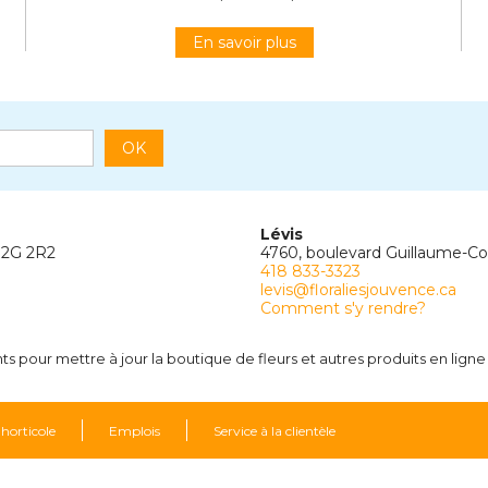
En savoir plus
OK
Lévis
G2G 2R2
4760, boulevard Guillaume-C
418 833-3323
levis@floraliesjouvence.ca
Comment s'y rendre?
 pour mettre à jour la boutique de fleurs et autres produits en ligne 
 horticole
Emplois
Service à la clientèle