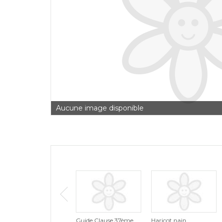
Aucune image disponible
Guide Clause 37ème
Haricot nain