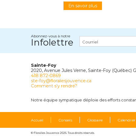
En savoir plus
Abonnez-vous à notre
Infolettre
Sainte-Foy
2020, Avenue Jules Verne, Sainte-Foy (Québec) 
418 872-0869
ste-foy@floraliesjouvence.ca
Comment s'y rendre?
Notre équipe sympatique déploie des efforts constants
Accueil
Conseils
Glossaire
Calendrier
© Floralies Jouvence 2026. Tous droits réservés.