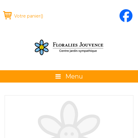
Votre panier
(
)
Menu
À propos
La boutique
Promotions et évènements
Conseils