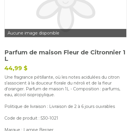
Glossaire
Calendrier horticole
Emplois
Aucune image disponible
Service à la clientèle
Nous joindre
Parfum de maison Fleur de Citronnier 1
L
44,99 $
Une fragrance pétillante, où les notes acidulées du citron
s'associent à la douceur florale du néroli et de la fleur
d'oranger. Parfum de maison 1L - Composition : parfums,
eau, alcool isopropylique.
Politique de livraison : Livraison de 2 à 6 jours ouvrables
Code de produit : 530-1021
Marque : Lampe Berger