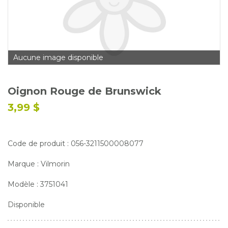
Glossaire
Calendrier horticole
Emplois
Aucune image disponible
Service à la clientèle
Nous joindre
Oignon Rouge de Brunswick
3,99 $
Code de produit : 056-3211500008077
Marque : Vilmorin
Modèle : 3751041
Disponible