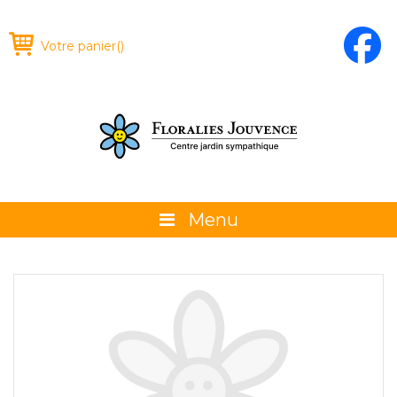
Votre panier
(
)
Menu
À propos
La boutique
Promotions et évènements
Conseils