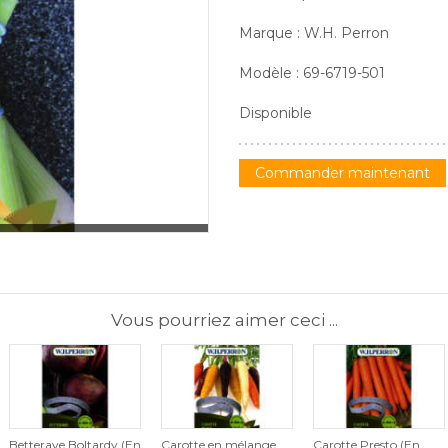
Marque : W.H. Perron
Modèle : 69-6719-501
Disponible
Commander maintenant
Vous pourriez aimer ceci ...
Betterave Boltardy (En
Carotte en mélange
Carotte Presto (En