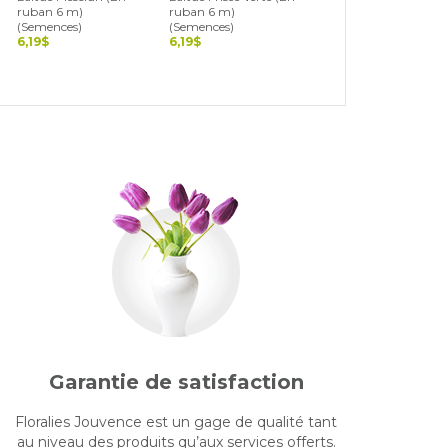
ruban 6 m)
ruban 6 m)
ruban 6 m)
(Semences)
(Semences)
(Semences)
6,19$
6,19$
6,19$
Garantie de satisfaction
Floralies Jouvence est un gage de qualité tant
au niveau des produits qu’aux services offerts.