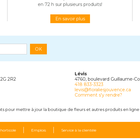
en 72 h sur plusieurs produits!
En savoir plus
OK
Lévis
G2G 2R2
4760, boulevard Guillaume-C
418 833-3323
levis@floraliesjouvence.ca
Comment s'y rendre?
 pour mettre à jour la boutique de fleurs et autres produits en ligne 
 horticole
Emplois
Service à la clientèle