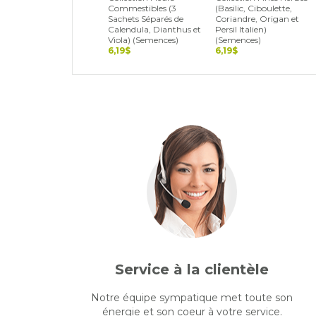
Commestibles (3
(Basilic, Ciboulette,
Sachets Séparés de
Coriandre, Origan et
Calendula, Dianthus et
Persil Italien)
Viola) (Semences)
(Semences)
6,19$
6,19$
Service à la clientèle
Notre équipe sympatique met toute son
énergie et son coeur à votre service.