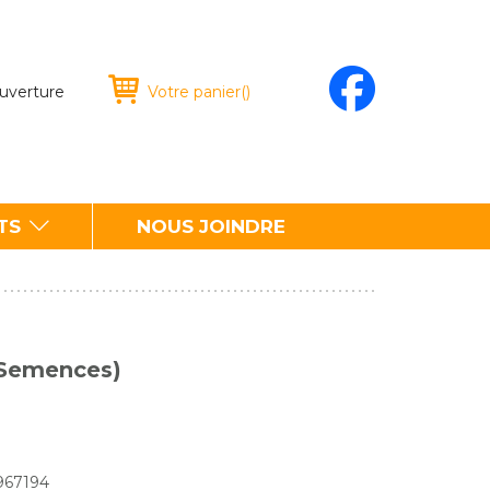
ouverture
Votre panier
(
)
TS
NOUS JOINDRE
(Semences)
1967194