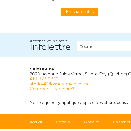
En savoir plus
Abonnez-vous à notre
Infolettre
Sainte-Foy
2020, Avenue Jules Verne, Sainte-Foy (Québec) 
418 872-0869
ste-foy@floraliesjouvence.ca
Comment s'y rendre?
Notre équipe sympatique déploie des efforts constants
Accueil
Conseils
Glossaire
Calendrier