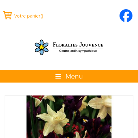
Votre panier
(
)
Menu
À propos
La boutique
Promotions et évènements
Conseils