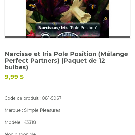
Glossaire
Calendrier horticole
Emplois
Service à la clientèle
Nous joindre
Narcisse et Iris Pole Position (Mélange
Perfect Partners) (Paquet de 12
bulbes)
9,99 $
Code de produit : 081-5067
Marque : Simple Pleasures
Modèle : 43318
Non disponible