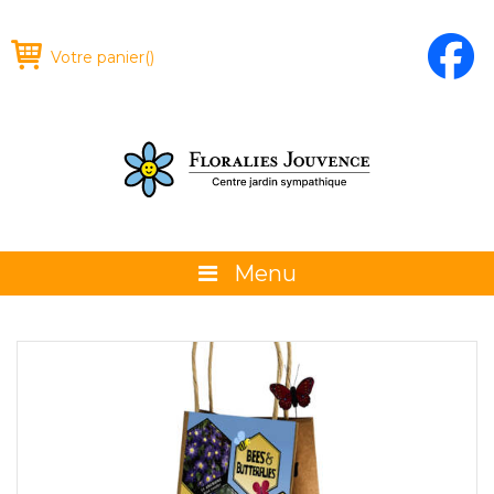
Votre panier
(
)
Menu
À propos
La boutique
Promotions et évènements
Conseils