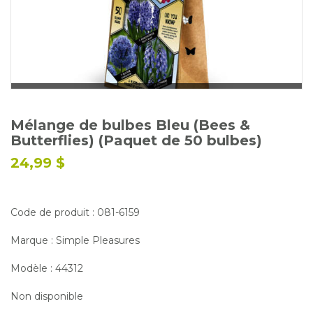
Glossaire
Calendrier horticole
Emplois
Service à la clientèle
Nous joindre
Mélange de bulbes Bleu (Bees &
Butterflies) (Paquet de 50 bulbes)
24,99 $
Code de produit : 081-6159
Marque : Simple Pleasures
Modèle : 44312
Non disponible