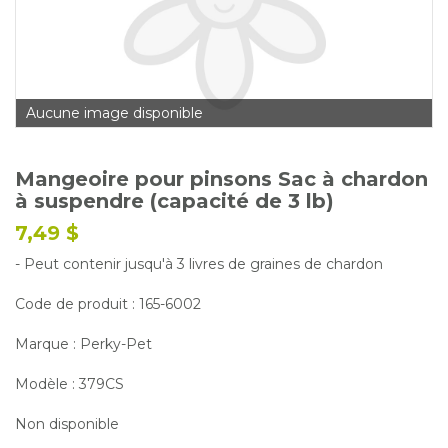
Glossaire
Calendrier horticole
Emplois
Aucune image disponible
Service à la clientèle
Nous joindre
Mangeoire pour pinsons Sac à chardon
à suspendre (capacité de 3 lb)
7,49 $
- Peut contenir jusqu'à 3 livres de graines de chardon
Code de produit : 165-6002
Marque : Perky-Pet
Modèle : 379CS
Non disponible