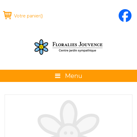
Votre panier
(
)
Menu
À propos
La boutique
Promotions et évènements
Conseils