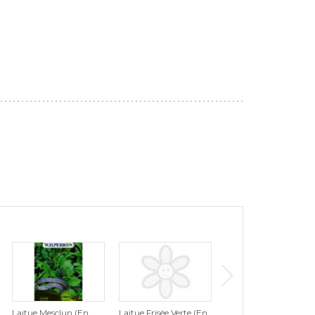
Laitue Mesclun (En
Laitue Frisée Verte (En
Laitue Romaine (En