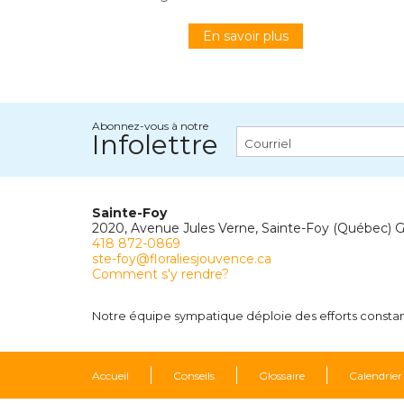
En savoir plus
Abonnez-vous à notre
Infolettre
Sainte-Foy
2020, Avenue Jules Verne, Sainte-Foy (Québec) 
418 872-0869
ste-foy@floraliesjouvence.ca
Comment s'y rendre?
Notre équipe sympatique déploie des efforts constants
Accueil
Conseils
Glossaire
Calendrier