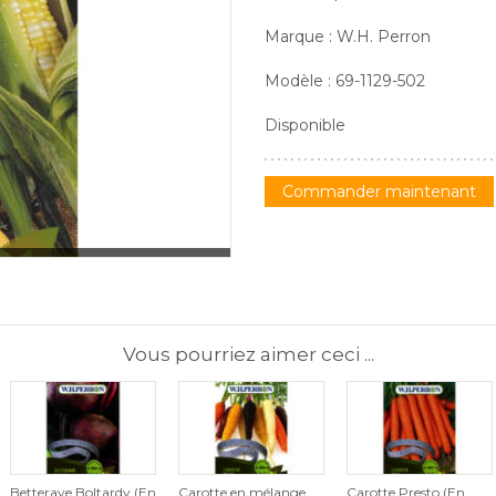
Marque : W.H. Perron
Modèle : 69-1129-502
Disponible
Commander maintenant
Vous pourriez aimer ceci ...
Betterave Boltardy (En
Carotte en mélange
Carotte Presto (En