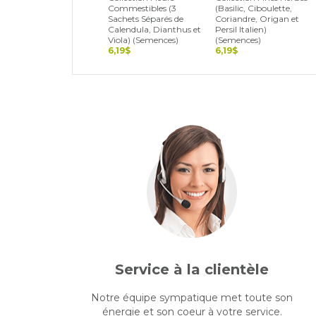
Commestibles (3
(Basilic, Ciboulette,
Sachets Séparés de
Coriandre, Origan et
Calendula, Dianthus et
Persil Italien)
Viola) (Semences)
(Semences)
6,19$
6,19$
Service à la clientèle
Notre équipe sympatique met toute son
énergie et son coeur à votre service.