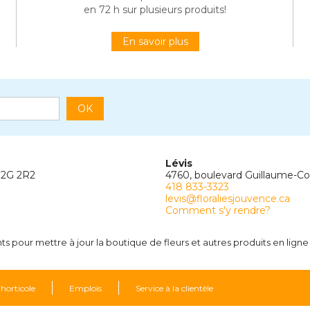
en 72 h sur plusieurs produits!
En savoir plus
OK
Lévis
G2G 2R2
4760, boulevard Guillaume-C
418 833-3323
levis@floraliesjouvence.ca
Comment s'y rendre?
 pour mettre à jour la boutique de fleurs et autres produits en ligne
 horticole
Emplois
Service à la clientèle