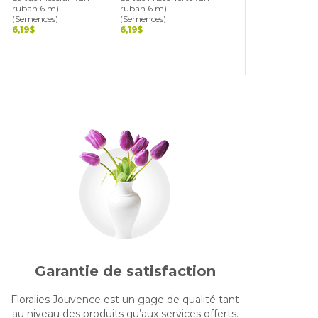
ruban 6 m)
ruban 6 m)
ruban 6 m)
(Semences)
(Semences)
(Semences)
6,19$
6,19$
6,19$
Garantie de satisfaction
Floralies Jouvence est un gage de qualité tant
au niveau des produits qu’aux services offerts.