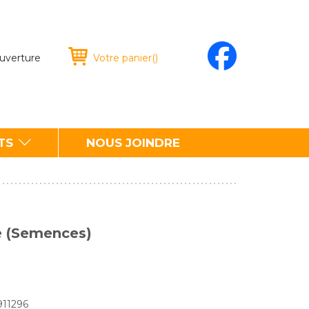
ouverture
Votre panier
(
)
TS
NOUS JOINDRE
e (Semences)
911296