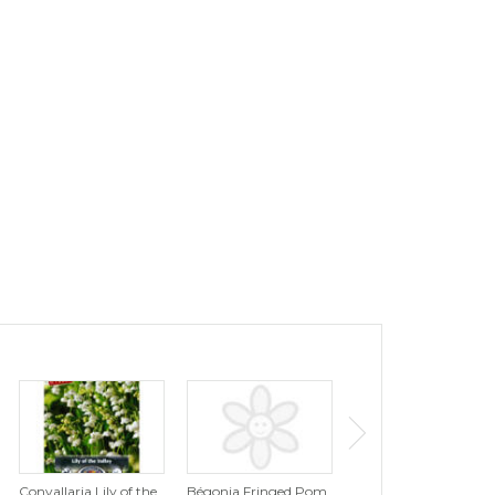
Convallaria Lily of the
Bégonia Fringed Pom
Tulipe Tutti Frutti