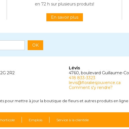
en 72 h sur plusieurs produits!
En savoir plus
OK
Lévis
G2G 2R2
4760, boulevard Guillaume-C
418 833-3323
levis@floraliesjouvence.ca
Comment s'y rendre?
 pour mettre à jour la boutique de fleurs et autres produits en ligne
 horticole
Emplois
Service à la clientèle