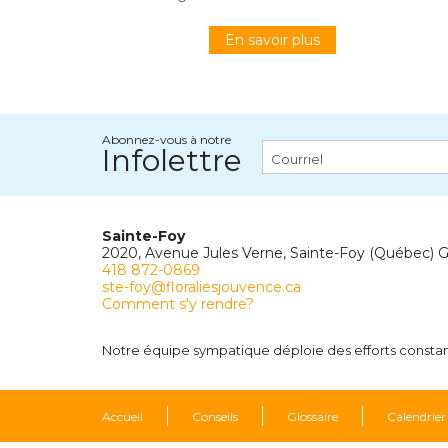
En savoir plus
Abonnez-vous à notre
Infolettre
Sainte-Foy
2020, Avenue Jules Verne, Sainte-Foy (Québec) 
418 872-0869
ste-foy@floraliesjouvence.ca
Comment s'y rendre?
Notre équipe sympatique déploie des efforts constants
Accueil
Conseils
Glossaire
Calendrier