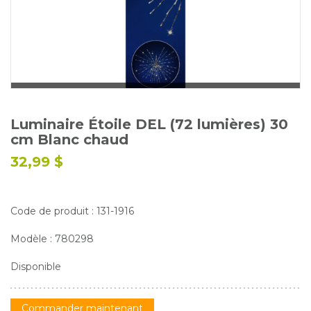
Glossaire
Calendrier horticole
Emplois
Service à la clientèle
Nous joindre
Luminaire Étoile DEL (72 lumières) 30
cm Blanc chaud
32,99 $
Code de produit : 131-1916
Modèle : 780298
Disponible
Commander maintenant