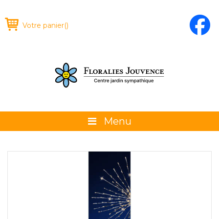
Votre panier
(
)
Menu
À propos
La boutique
Promotions et évènements
Conseils