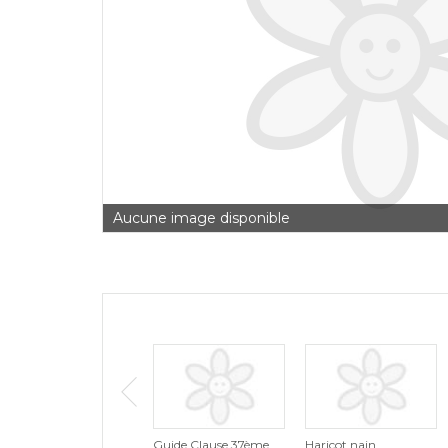
Aucune image disponible
Guide Clause 37ème
Haricot nain