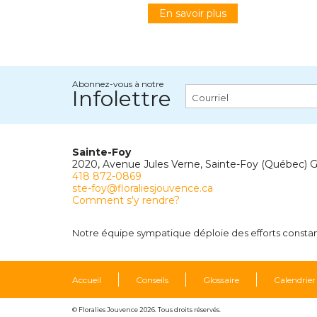
En savoir plus
Abonnez-vous à notre
Infolettre
Sainte-Foy
2020, Avenue Jules Verne, Sainte-Foy (Québec) 
418 872-0869
ste-foy@floraliesjouvence.ca
Comment s'y rendre?
Notre équipe sympatique déploie des efforts constants
Accueil
Conseils
Glossaire
Calendrier
© Floralies Jouvence 2026. Tous droits réservés.