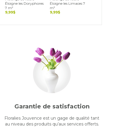
Éloigne les Doryphores
Éloigne les Limaces 7
Éloigne les Pucerons 7
7 m²
m²
m²
9,99$
9,99$
9,99$
Garantie de satisfaction
Floralies Jouvence est un gage de qualité tant
au niveau des produits qu’aux services offerts.