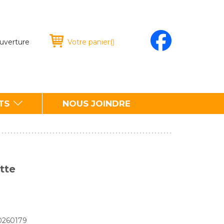
ouverture
Votre panier
(
)
TS
NOUS JOINDRE
tte
70260179