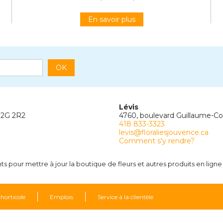
En savoir plus
OK
Lévis
G2G 2R2
4760, boulevard Guillaume-C
418 833-3323
levis@floraliesjouvence.ca
Comment s'y rendre?
 pour mettre à jour la boutique de fleurs et autres produits en ligne
 horticole
Emplois
Service à la clientèle