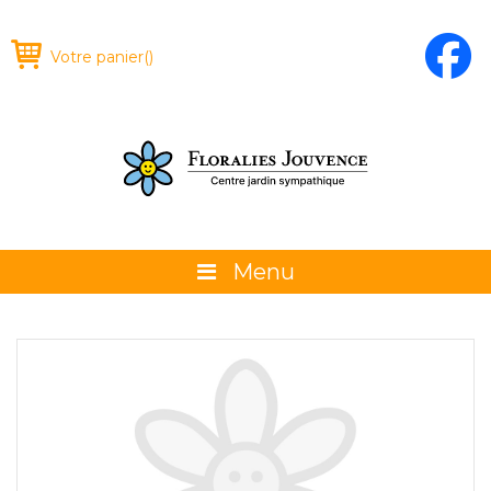
Votre panier
(
)
Menu
À propos
La boutique
Promotions et évènements
Conseils