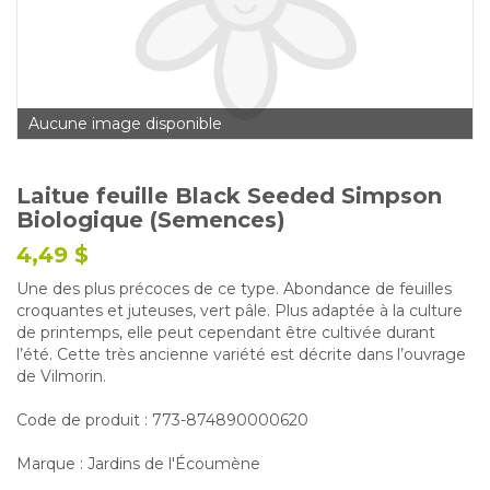
Glossaire
Calendrier horticole
Emplois
Aucune image disponible
Service à la clientèle
Nous joindre
Laitue feuille Black Seeded Simpson
Biologique (Semences)
4,49 $
Une des plus précoces de ce type. Abondance de feuilles
croquantes et juteuses, vert pâle. Plus adaptée à la culture
de printemps, elle peut cependant être cultivée durant
l’été. Cette très ancienne variété est décrite dans l’ouvrage
de Vilmorin.
Code de produit : 773-874890000620
Marque : Jardins de l'Écoumène