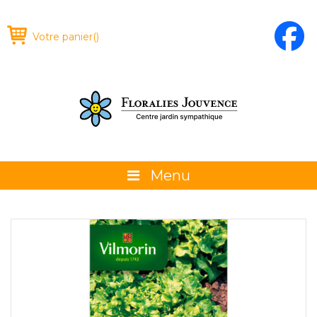
Votre panier
(
)
Menu
À propos
La boutique
Promotions et évènements
Conseils