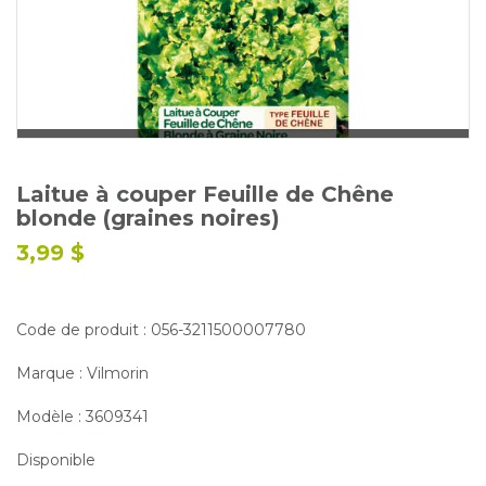
Glossaire
Calendrier horticole
Emplois
Service à la clientèle
Nous joindre
Laitue à couper Feuille de Chêne
blonde (graines noires)
3,99 $
Code de produit : 056-3211500007780
Marque : Vilmorin
Modèle : 3609341
Disponible