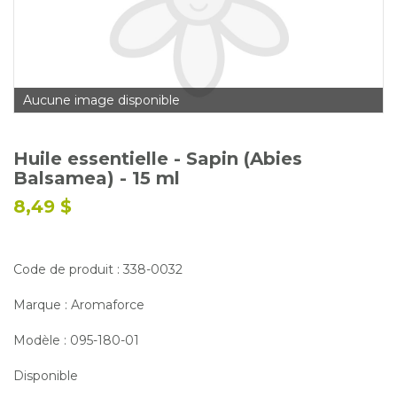
Glossaire
Calendrier horticole
Emplois
Aucune image disponible
Service à la clientèle
Nous joindre
Huile essentielle - Sapin (Abies
Balsamea) - 15 ml
8,49 $
Code de produit : 338-0032
Marque : Aromaforce
Modèle : 095-180-01
Disponible