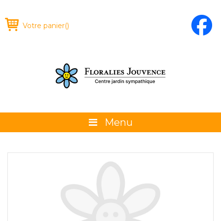
Votre panier
(
)
Menu
À propos
La boutique
Promotions et évènements
Conseils