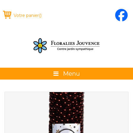
Votre panier
(
)
Menu
À propos
La boutique
Promotions et évènements
Conseils