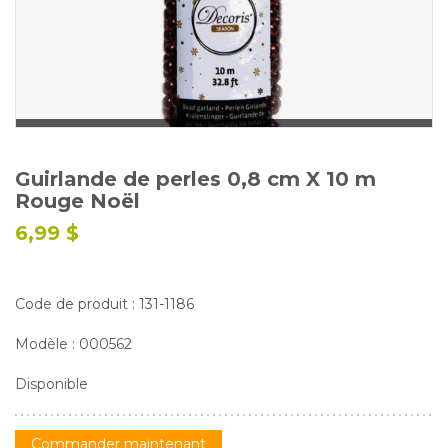
Glossaire
Calendrier horticole
Emplois
Service à la clientèle
Nous joindre
Guirlande de perles 0,8 cm X 10 m
Rouge Noël
6,99 $
Code de produit : 131-1186
Modèle : 000562
Disponible
Commander maintenant