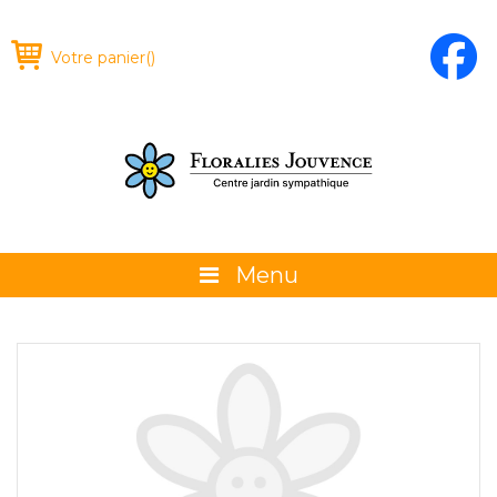
Votre panier
(
)
Menu
À propos
La boutique
Promotions et évènements
Conseils