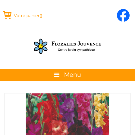
Votre panier
(
)
Menu
À propos
La boutique
Promotions et évènements
Conseils