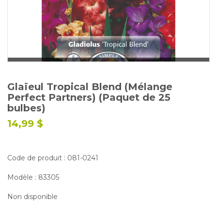
Glossaire
Calendrier horticole
Emplois
Service à la clientèle
Nous joindre
Glaïeul Tropical Blend (Mélange
Perfect Partners) (Paquet de 25
bulbes)
14,99 $
Code de produit : 081-0241
Modèle : 83305
Non disponible