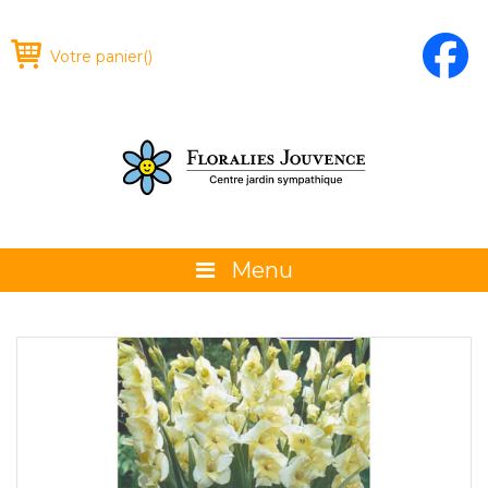
Votre panier
(
)
Menu
À propos
La boutique
Promotions et évènements
Conseils