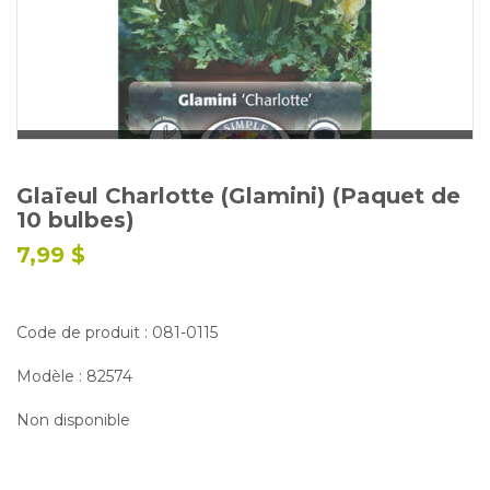
Glossaire
Calendrier horticole
Emplois
Service à la clientèle
Nous joindre
Glaïeul Charlotte (Glamini) (Paquet de
10 bulbes)
7,99 $
Code de produit : 081-0115
Modèle : 82574
Non disponible