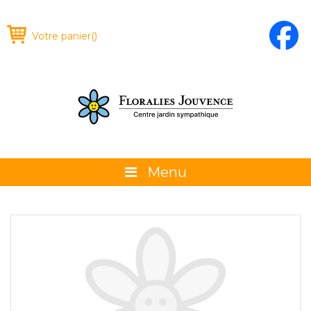
Votre panier
(
)
Menu
À propos
La boutique
Promotions et évènements
Conseils