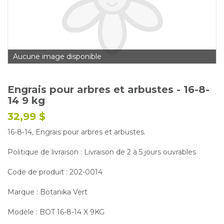
Glossaire
Calendrier horticole
Emplois
Aucune image disponible
Service à la clientèle
Nous joindre
Engrais pour arbres et arbustes - 16-8-
14 9 kg
32,99 $
16-8-14, Engrais pour arbres et arbustes.
Politique de livraison : Livraison de 2 à 5 jours ouvrables
Code de produit : 202-0014
Marque : Botanika Vert
Modèle : BOT 16-8-14 X 9KG