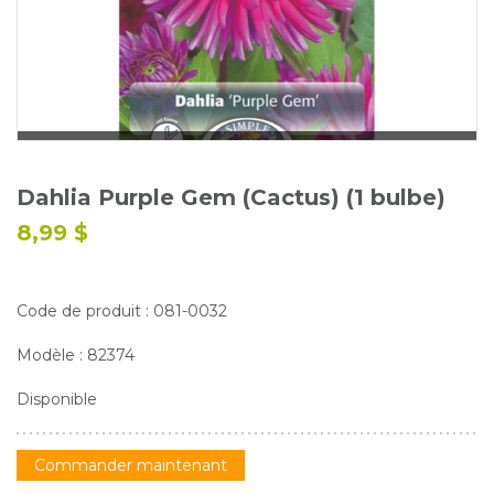
Glossaire
Calendrier horticole
Emplois
Service à la clientèle
Nous joindre
Dahlia Purple Gem (Cactus) (1 bulbe)
8,99 $
Code de produit : 081-0032
Modèle : 82374
Disponible
Commander maintenant