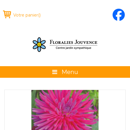
Votre panier
(
)
Menu
À propos
La boutique
Promotions et évènements
Conseils