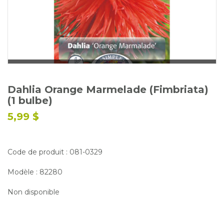
Glossaire
Calendrier horticole
Emplois
Service à la clientèle
Nous joindre
Dahlia Orange Marmelade (Fimbriata)
(1 bulbe)
5,99 $
Code de produit : 081-0329
Modèle : 82280
Non disponible