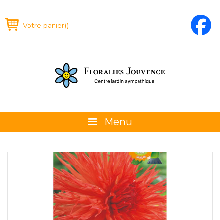
Votre panier
(
)
Menu
À propos
La boutique
Promotions et évènements
Conseils