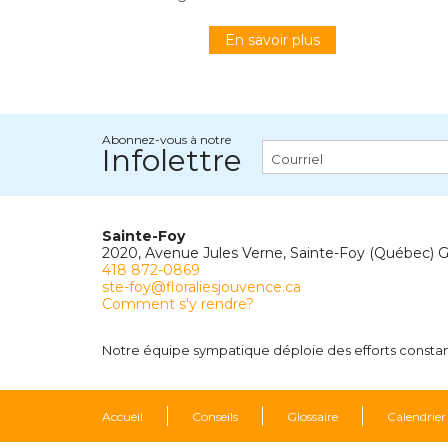
En savoir plus
Abonnez-vous à notre
Infolettre
Sainte-Foy
2020, Avenue Jules Verne, Sainte-Foy (Québec) 
418 872-0869
ste-foy@floraliesjouvence.ca
Comment s'y rendre?
Notre équipe sympatique déploie des efforts constants
Accueil
Conseils
Glossaire
Calendrier