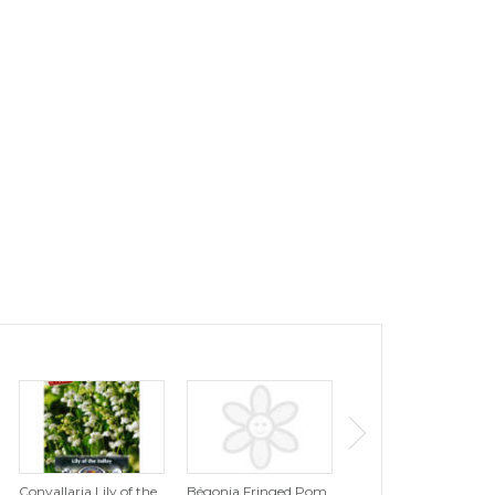
Convallaria Lily of the
Bégonia Fringed Pom
Tulipe Tutti Frutti