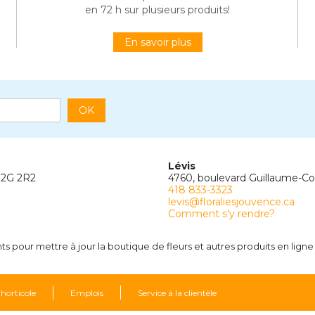
en 72 h sur plusieurs produits!
En savoir plus
OK
Lévis
G2G 2R2
4760, boulevard Guillaume-C
418 833-3323
levis@floraliesjouvence.ca
Comment s'y rendre?
 pour mettre à jour la boutique de fleurs et autres produits en ligne 
 horticole
Emplois
Service à la clientèle