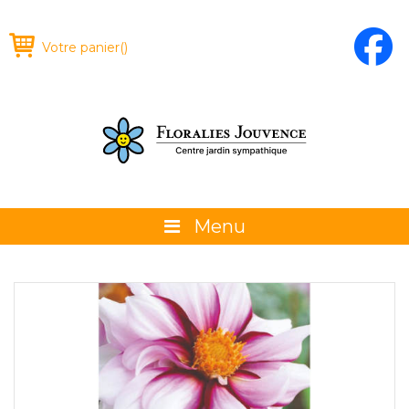
Votre panier
(
)
Menu
À propos
La boutique
Promotions et évènements
Conseils