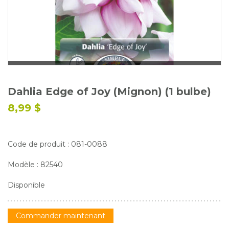
Glossaire
Calendrier horticole
Emplois
Service à la clientèle
Nous joindre
Dahlia Edge of Joy (Mignon) (1 bulbe)
8,99 $
Code de produit : 081-0088
Modèle : 82540
Disponible
Commander maintenant