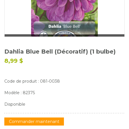
Glossaire
Calendrier horticole
Emplois
Service à la clientèle
Nous joindre
Dahlia Blue Bell (Décoratif) (1 bulbe)
8,99 $
Code de produit : 081-0038
Modèle : 82375
Disponible
Commander maintenant