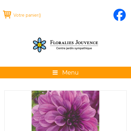
Votre panier
(
)
Menu
À propos
La boutique
Promotions et évènements
Conseils