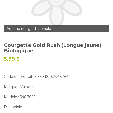
Glossaire
Calendrier horticole
Emplois
Aucune image disponible
Service à la clientèle
Nous joindre
Courgette Gold Rush (Longue jaune)
Biologique
5,99 $
Code de produit : 056-3182673487641
Marque : Vilmorin
Modèle : 3487642
Disponible