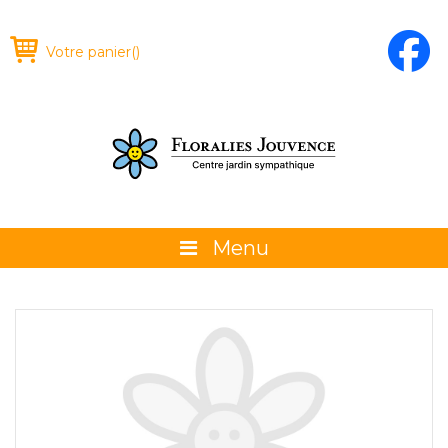
Votre panier
(
)
Menu
À propos
La boutique
Promotions et évènements
Conseils