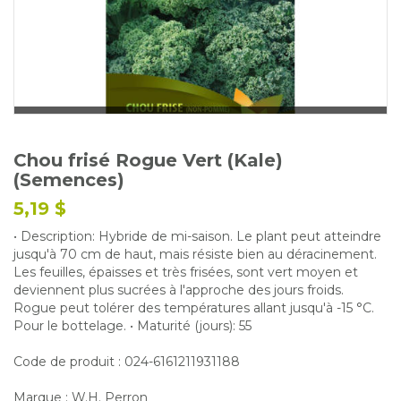
Glossaire
Calendrier horticole
Emplois
Service à la clientèle
Nous joindre
Chou frisé Rogue Vert (Kale)
(Semences)
5,19 $
• Description: Hybride de mi-saison. Le plant peut atteindre
jusqu'à 70 cm de haut, mais résiste bien au déracinement.
Les feuilles, épaisses et très frisées, sont vert moyen et
deviennent plus sucrées à l'approche des jours froids.
Rogue peut tolérer des températures allant jusqu'à -15 °C.
Pour le bottelage. • Maturité (jours): 55
Code de produit : 024-6161211931188
Marque : W.H. Perron