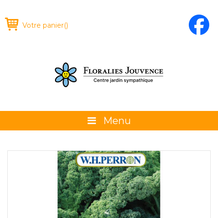
Votre panier
(
)
Menu
À propos
La boutique
Promotions et évènements
Conseils