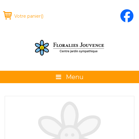
Votre panier
(
)
Menu
À propos
La boutique
Promotions et évènements
Conseils