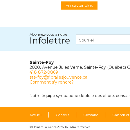
En savoir plus
Abonnez-vous à notre
Infolettre
Sainte-Foy
2020, Avenue Jules Verne, Sainte-Foy (Québec) 
418 872-0869
ste-foy@floraliesjouvence.ca
Comment s'y rendre?
Notre équipe sympatique déploie des efforts constants
Accueil
Conseils
Glossaire
Calendrier
© Floralies Jouvence 2026. Tous droits réservés.