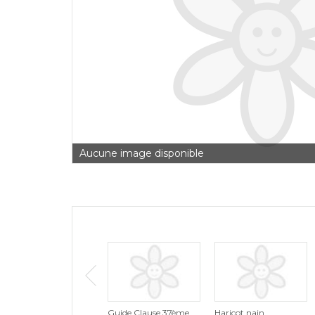
Aucune image disponible
Guide Clause 37ème
Haricot nain