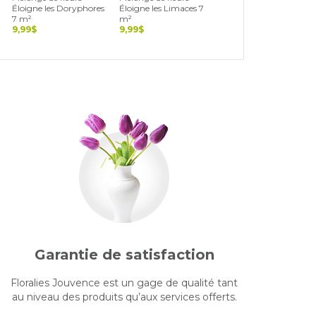
Éloigne les Doryphores
Éloigne les Limaces 7
Éloigne les Pucerons 7
7 m²
m²
m²
9,99$
9,99$
9,99$
Garantie de satisfaction
Floralies Jouvence est un gage de qualité tant
au niveau des produits qu’aux services offerts.