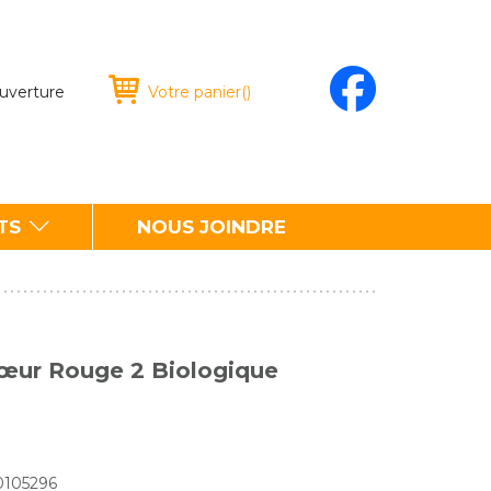
ouverture
Votre panier
(
)
TS
NOUS JOINDRE
œur Rouge 2 Biologique
0105296