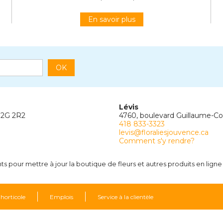
En savoir plus
OK
Lévis
G2G 2R2
4760, boulevard Guillaume-C
418 833-3323
levis@floraliesjouvence.ca
Comment s'y rendre?
 pour mettre à jour la boutique de fleurs et autres produits en ligne 
 horticole
Emplois
Service à la clientèle