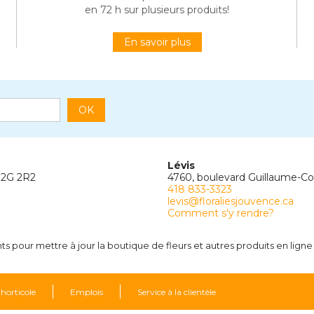
en 72 h sur plusieurs produits!
En savoir plus
OK
Lévis
G2G 2R2
4760, boulevard Guillaume-C
418 833-3323
levis@floraliesjouvence.ca
Comment s'y rendre?
 pour mettre à jour la boutique de fleurs et autres produits en ligne 
 horticole
Emplois
Service à la clientèle