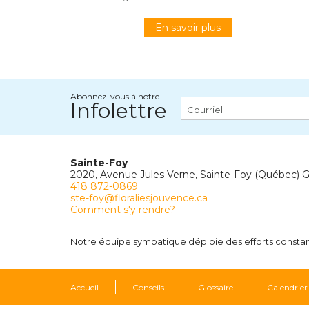
En savoir plus
Abonnez-vous à notre
Infolettre
Sainte-Foy
2020, Avenue Jules Verne, Sainte-Foy (Québec) 
418 872-0869
ste-foy@floraliesjouvence.ca
Comment s'y rendre?
Notre équipe sympatique déploie des efforts constants
Accueil
Conseils
Glossaire
Calendrier