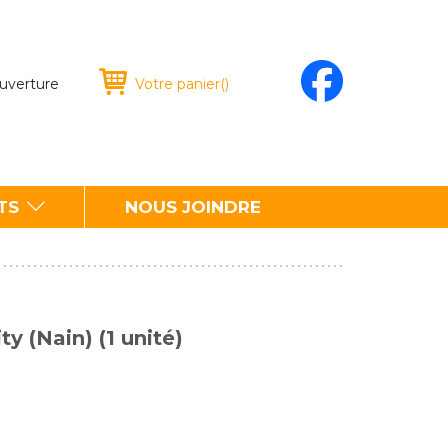
ouverture
Votre panier
(
)
TS
NOUS JOINDRE
y (Nain) (1 unité)