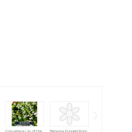
Convallaria Lily of the
Bégonia Fringed Pom
Tulipe Tutti Frutti