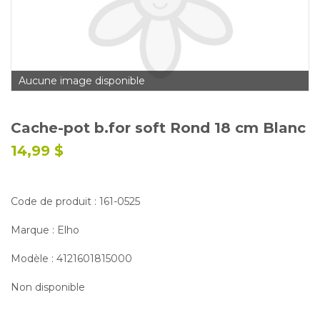
Glossaire
Calendrier horticole
Emplois
Aucune image disponible
Service à la clientèle
Nous joindre
Cache-pot b.for soft Rond 18 cm Blanc
14,99 $
Code de produit : 161-0525
Marque : Elho
Modèle : 4121601815000
Non disponible