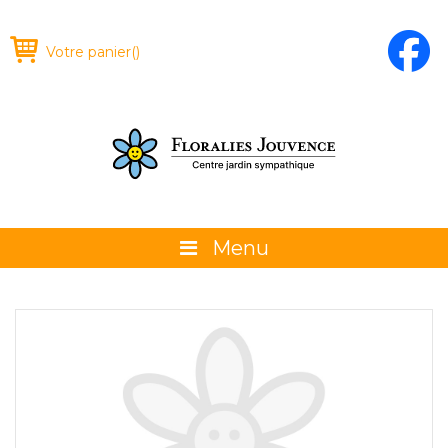
Votre panier
(
)
Menu
À propos
La boutique
Promotions et évènements
Conseils