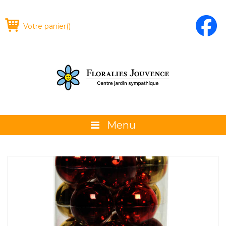
Votre panier
(
)
Menu
À propos
La boutique
Promotions et évènements
Conseils