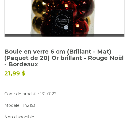
Glossaire
Calendrier horticole
Emplois
Service à la clientèle
Nous joindre
Boule en verre 6 cm (Brillant - Mat)
(Paquet de 20) Or brillant - Rouge Noël
- Bordeaux
21,99 $
Code de produit : 131-0122
Modèle : 142153
Non disponible