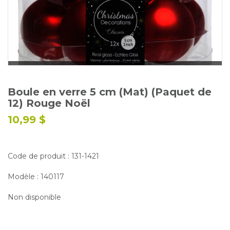
Glossaire
Calendrier horticole
Emplois
Service à la clientèle
Nous joindre
Boule en verre 5 cm (Mat) (Paquet de
12) Rouge Noël
10,99 $
Code de produit : 131-1421
Modèle : 140117
Non disponible