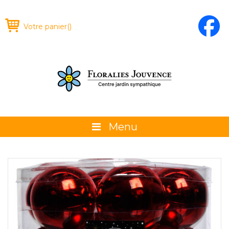
Votre panier
(
)
Menu
À propos
La boutique
Promotions et évènements
Conseils