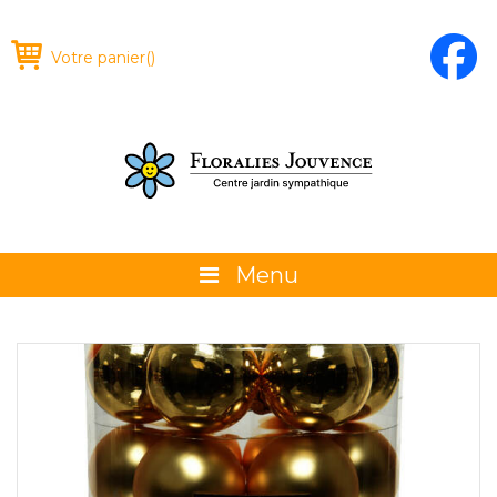
Votre panier
(
)
Menu
À propos
La boutique
Promotions et évènements
Conseils