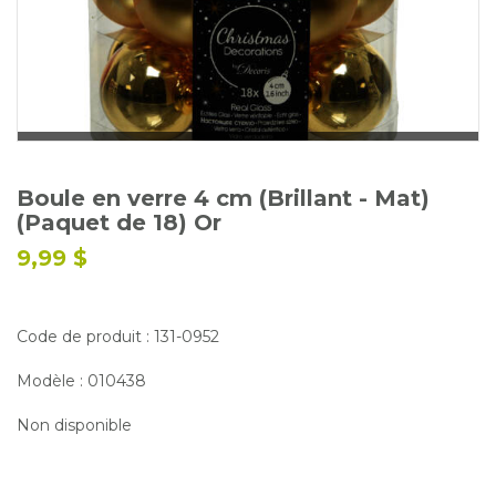
Glossaire
Calendrier horticole
Emplois
Service à la clientèle
Nous joindre
Boule en verre 4 cm (Brillant - Mat)
(Paquet de 18) Or
9,99 $
Code de produit : 131-0952
Modèle : 010438
Non disponible