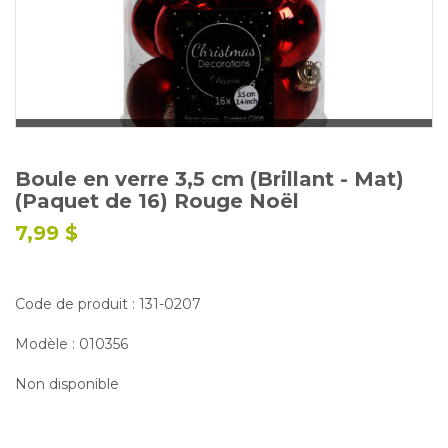
Glossaire
Calendrier horticole
Emplois
Service à la clientèle
Nous joindre
Boule en verre 3,5 cm (Brillant - Mat)
(Paquet de 16) Rouge Noël
7,99 $
Code de produit : 131-0207
Modèle : 010356
Non disponible