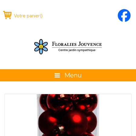
Votre panier
(
)
Menu
À propos
La boutique
Promotions et évènements
Conseils