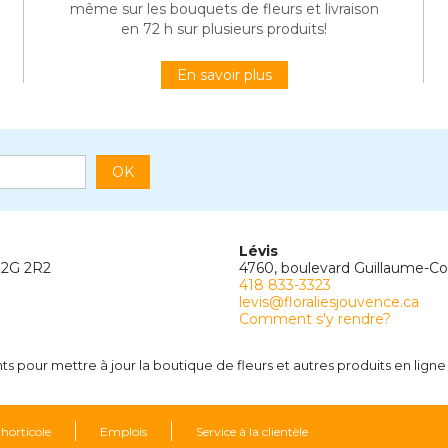
même sur les bouquets de fleurs et livraison
en 72 h sur plusieurs produits!
En savoir plus
OK
Lévis
G2G 2R2
4760, boulevard Guillaume-C
418 833-3323
levis@floraliesjouvence.ca
Comment s'y rendre?
 pour mettre à jour la boutique de fleurs et autres produits en ligne 
 horticole
Emplois
Service à la clientèle