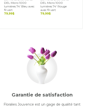
DEL Micro 1000
DEL Micro 1000
DEL Cerise 500
lumières 74' Bleu avec
lumières 74' Rouge
lumières 36' Blanc,
fil vert
avec fil vert
vert et rouge avec fil
79,99$
79,99$
noir
69,99$
Garantie de satisfaction
Floralies Jouvence est un gage de qualité tant