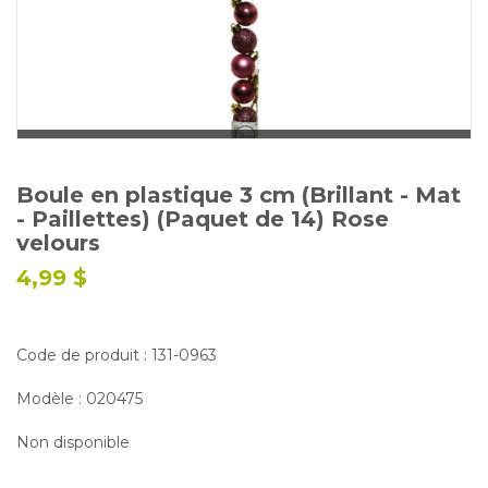
Glossaire
Calendrier horticole
Emplois
Service à la clientèle
Nous joindre
Boule en plastique 3 cm (Brillant - Mat
- Paillettes) (Paquet de 14) Rose
velours
4,99 $
Code de produit : 131-0963
Modèle : 020475
Non disponible