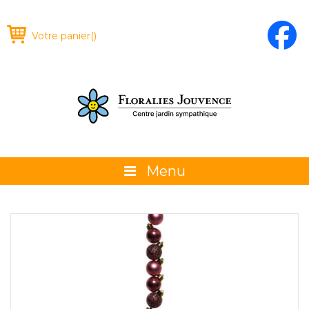
Votre panier
(
)
Menu
À propos
La boutique
Promotions et évènements
Conseils