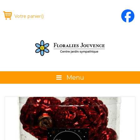
Votre panier
(
)
Menu
À propos
La boutique
Promotions et évènements
Conseils