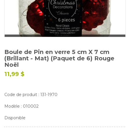
Glossaire
Calendrier horticole
Emplois
Service à la clientèle
Nous joindre
Boule de Pin en verre 5 cm X 7 cm
(Brillant - Mat) (Paquet de 6) Rouge
Noël
11,99 $
Code de produit : 131-1970
Modèle : 010002
Disponible