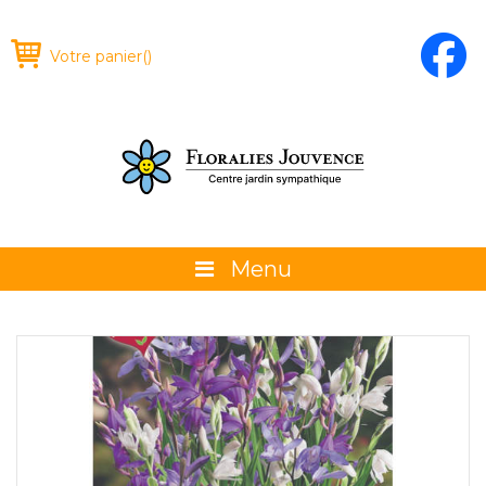
Votre panier
(
)
Menu
À propos
La boutique
Promotions et évènements
Conseils