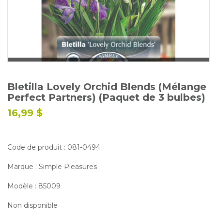
Glossaire
Calendrier horticole
Emplois
Service à la clientèle
Nous joindre
Bletilla Lovely Orchid Blends (Mélange
Perfect Partners) (Paquet de 3 bulbes)
16,99 $
Code de produit : 081-0494
Marque : Simple Pleasures
Modèle : 85009
Non disponible