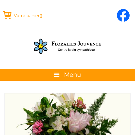
Votre panier
(
)
Menu
À propos
La boutique
Promotions et évènements
Conseils