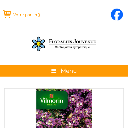
Votre panier
(
)
Menu
À propos
La boutique
Promotions et évènements
Conseils