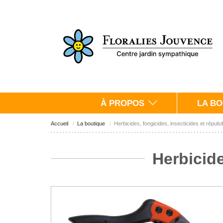
À PROPOS
LA BO
Accueil
La boutique
Herbicides, fongicides, insecticides et répulsi
Herbicide