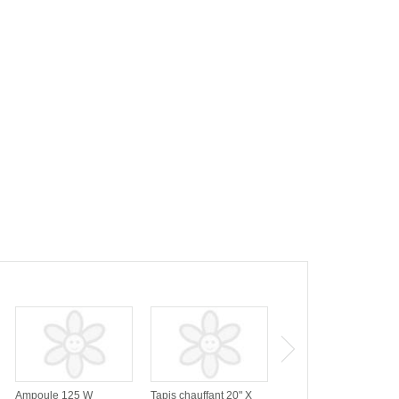
Ampoule 125 W
Tapis chauffant 20" X
Néon avec fixture T5