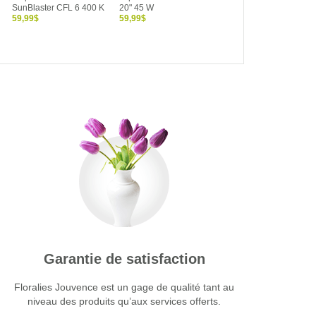
SunBlaster CFL 6 400 K
20" 45 W
SunBlaster 4' (48") 54 
59,99$
59,99$
6 400 K
54,99$
Garantie de satisfaction
Floralies Jouvence est un gage de qualité tant au
niveau des produits qu’aux services offerts.