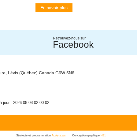
En savoir plus
Retrouvez-nous sur
Facebook
ture, Lévis (Québec) Canada G6W 5N6
 à jour : 2026-08-08 02:00:02
Stratégie et programmation
Acolyte.ws
Conception graphique
H31