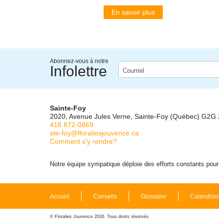
En savoir plus
Abonnez-vous à notre
Infolettre
Sainte-Foy
2020, Avenue Jules Verne, Sainte-Foy (Québec) G2G
418 872-0869
ste-foy@floraliesjouvence.ca
Comment s'y rendre?
Notre équipe sympatique déploie des efforts constants pour m
Accueil
Conseils
Glossaire
Calendrier
© Floralies Jouvence 2026. Tous droits réservés.