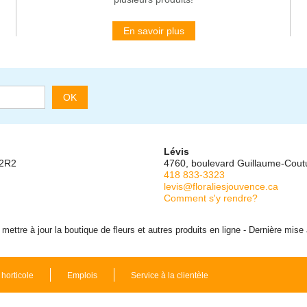
En savoir plus
OK
Lévis
 2R2
4760, boulevard Guillaume-Cou
418 833-3323
levis@floraliesjouvence.ca
Comment s'y rendre?
ettre à jour la boutique de fleurs et autres produits en ligne - Dernière mise
 horticole
Emplois
Service à la clientèle