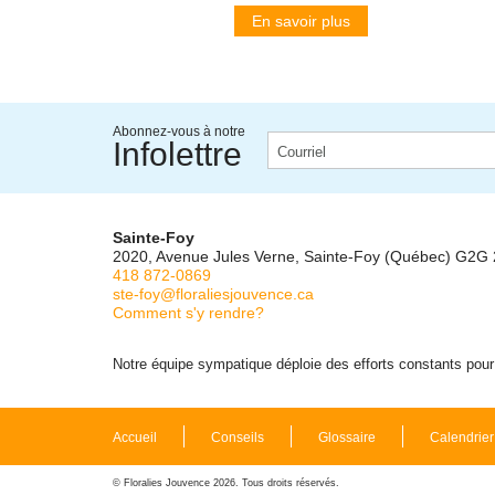
En savoir plus
Abonnez-vous à notre
Infolettre
Sainte-Foy
2020, Avenue Jules Verne, Sainte-Foy (Québec) G2G
418 872-0869
ste-foy@floraliesjouvence.ca
Comment s'y rendre?
Notre équipe sympatique déploie des efforts constants pour m
Accueil
Conseils
Glossaire
Calendrier
© Floralies Jouvence 2026. Tous droits réservés.