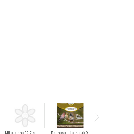
Millet blanc 22,7 kg
Tournesol décortiqué 9
Arachide écalée 10 kg