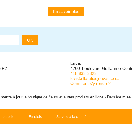
En savoir plus
OK
Lévis
 2R2
4760, boulevard Guillaume-Cou
418 833-3323
levis@floraliesjouvence.ca
Comment s'y rendre?
ettre à jour la boutique de fleurs et autres produits en ligne - Dernière mise
 horticole
Emplois
Service à la clientèle