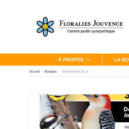
À PROPOS
LA BO
Accueil
Boutique
Suif insectes 311 g