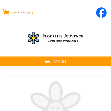
Votre panier
(
)
Menu
À propos
La boutique
Promotions et évènements
Conseils