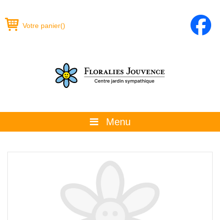
Votre panier
(
)
Menu
À propos
La boutique
Promotions et évènements
Conseils