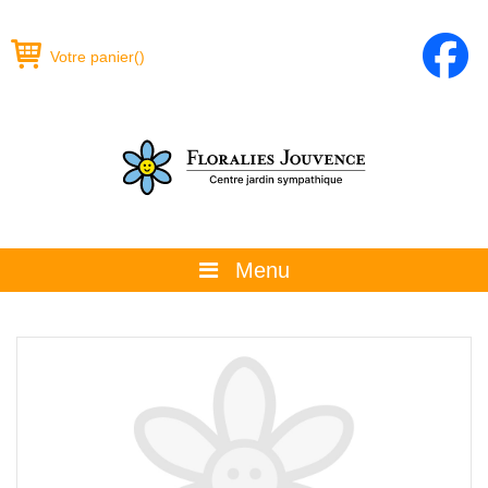
Votre panier
(
)
Menu
À propos
La boutique
Promotions et évènements
Conseils