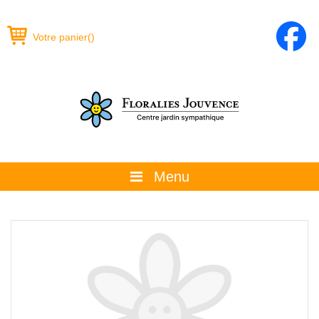
Votre panier
(
)
Menu
À propos
La boutique
Promotions et évènements
Conseils