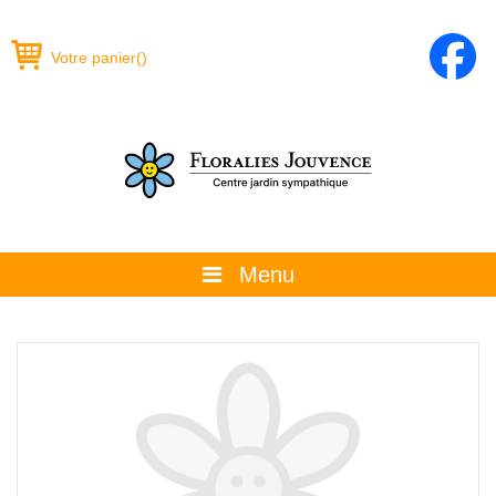
Votre panier
(
)
Menu
À propos
La boutique
Promotions et évènements
Conseils