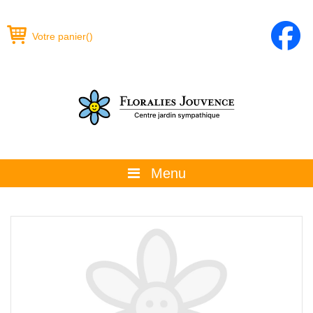
Votre panier
(
)
Menu
À propos
La boutique
Promotions et évènements
Conseils