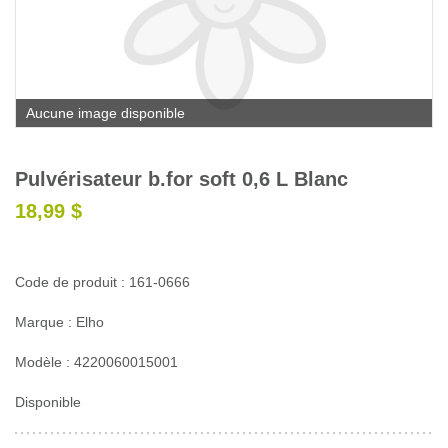
Glossaire
Calendrier horticole
Emplois
Aucune image disponible
Service à la clientèle
Nous joindre
Pulvérisateur b.for soft 0,6 L Blanc
18,99 $
Code de produit : 161-0666
Marque : Elho
Modèle : 4220060015001
Disponible